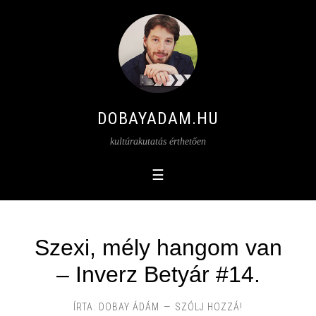
DOBAYADAM.HU
kultúrakutatás érthetően
Szexi, mély hangom van
– Inverz Betyár #14.
ÍRTA:
DOBAY ÁDÁM
SZÓLJ HOZZÁ!