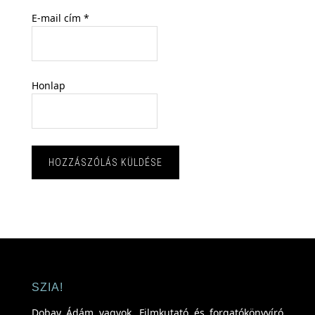
E-mail cím
*
Honlap
SZIA!
Dobay Ádám vagyok. Filmkutató és forgatókönyvíró