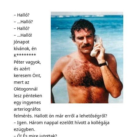
– Halló?
– …Halló?
– Halló?
– …Halló!
Jónapot
kívánok, én
K********
Péter vagyok,
és azért
keresem Önt,
mert az
Oktogonnál
lesz pénteken
egy ingyenes
arteriográfos
felmérés. Hallott ön már erről a lehetőségről?
– Igen. Három nappal ezelőtt hívott a kollégája
ezügyben.
– Ó! És mire jutottak?