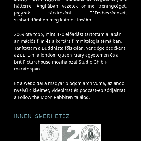
háttérrel Angliában vezetek online tréningcéget,
jegyzek társíróként TEDx-beszédeket,
szabadidőmben meg kutatok tovább.
2009 óta több, mint 470 előadást tartottam a japán
animációs film és a kortárs filmmitológia témáiban.
Tanítottam a Buddhista főiskolán, vendégelőadóként
az ELTE-n, a londoni Queen Mary egyetemen és a
brit Picturehouse mozihálózat Studio Ghibli-
maratonjain.
Ez a weboldal a magyar blogom archívuma, az angol
nyelvű cikkeimet, videóimat és podcast-epizódjaimat
a
Follow the Moon Rabbit
en találod.
INNEN ISMERHETSZ