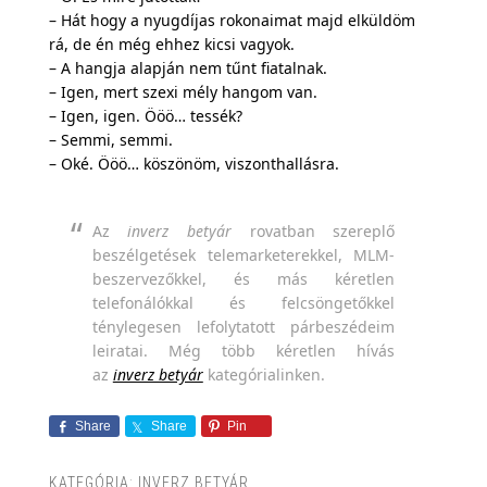
– Hát hogy a nyugdíjas rokonaimat majd elküldöm
rá, de én még ehhez kicsi vagyok.
– A hangja alapján nem tűnt fiatalnak.
– Igen, mert szexi mély hangom van.
– Igen, igen. Ööö… tessék?
– Semmi, semmi.
– Oké. Ööö… köszönöm, viszonthallásra.
Az
inverz betyár
rovatban szereplő
beszélgetések telemarketerekkel, MLM-
beszervezőkkel, és más kéretlen
telefonálókkal és felcsöngetőkkel
ténylegesen lefolytatott párbeszédeim
leiratai. Még több kéretlen hívás
az
inverz betyár
kategórialinken.
Share
Share
Pin
KATEGÓRIA:
INVERZ BETYÁR