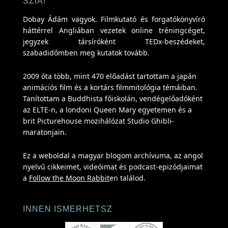
SZIA!
Dobay Ádám vagyok. Filmkutató és forgatókönyvíró
háttérrel Angliában vezetek online tréningcéget,
jegyzek társíróként TEDx-beszédeket,
szabadidőmben meg kutatok tovább.
2009 óta több, mint 470 előadást tartottam a japán
animációs film és a kortárs filmmitológia témáiban.
Tanítottam a Buddhista főiskolán, vendégelőadóként
az ELTE-n, a londoni Queen Mary egyetemen és a
brit Picturehouse mozihálózat Studio Ghibli-
maratonjain.
Ez a weboldal a magyar blogom archívuma, az angol
nyelvű cikkeimet, videóimat és podcast-epizódjaimat
a
Follow the Moon Rabbit
en találod.
INNEN ISMERHETSZ