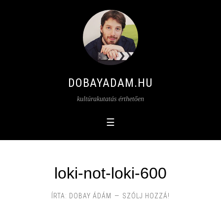
DOBAYADAM.HU
kultúrakutatás érthetően
loki-not-loki-600
ÍRTA:
DOBAY ÁDÁM
SZÓLJ HOZZÁ!