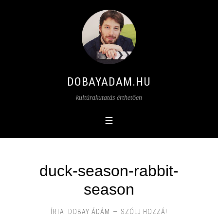
DOBAYADAM.HU
kultúrakutatás érthetően
duck-season-rabbit-
season
ÍRTA:
DOBAY ÁDÁM
SZÓLJ HOZZÁ!