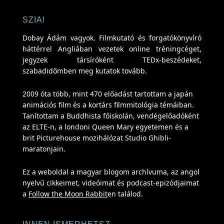
SZIA!
Dobay Ádám vagyok. Filmkutató és forgatókönyvíró
háttérrel Angliában vezetek online tréningcéget,
jegyzek társíróként TEDx-beszédeket,
szabadidőmben meg kutatok tovább.
2009 óta több, mint 470 előadást tartottam a japán
animációs film és a kortárs filmmitológia témáiban.
Tanítottam a Buddhista főiskolán, vendégelőadóként
az ELTE-n, a londoni Queen Mary egyetemen és a
brit Picturehouse mozihálózat Studio Ghibli-
maratonjain.
Ez a weboldal a magyar blogom archívuma, az angol
nyelvű cikkeimet, videóimat és podcast-epizódjaimat
a
Follow the Moon Rabbit
en találod.