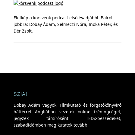
Életkép a körsvenk podcast első évadjából. Balról
jobbra: Dobay Ádám, Selmeczi Nóra, Inoka Péter, és
Dér Zsolt.
SZIA!
Dobay Ádám vagyok. Filmkutató és forgatókönyvíró
háttérrel Angliában vezetek online tréningcéget,
jegyzek társíróként TEDx-beszédeket,
szabadidőmben meg kutatok tovább.