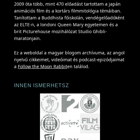
2009 óta több, mint 470 előadást tartottam a japán
animációs film és a kortárs filmmitológia témáiban.
Tanítottam a Buddhista főiskolán, vendégelőadóként
az ELTE-n, a londoni Queen Mary egyetemen és a
brit Picturehouse mozihálózat Studio Ghibli-
maratonjain.
Ez a weboldal a magyar blogom archívuma, az angol
nyelvű cikkeimet, videóimat és podcast-epizódjaimat
a
Follow the Moon Rabbit
en találod.
INNEN ISMERHETSZ