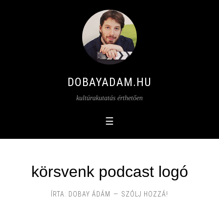
DOBAYADAM.HU
kultúrakutatás érthetően
körsvenk podcast logó
ÍRTA:
DOBAY ÁDÁM
SZÓLJ HOZZÁ!