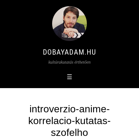
DOBAYADAM.HU
kultúrakutatás érthetően
introverzio-anime-
korrelacio-kutatas-
szofelho