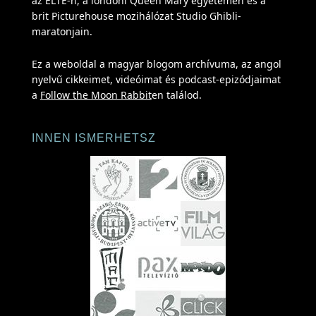
az ELTE-n, a londoni Queen Mary egyetemen és a
brit Picturehouse mozihálózat Studio Ghibli-
maratonjain.
Ez a weboldal a magyar blogom archívuma, az angol
nyelvű cikkeimet, videóimat és podcast-epizódjaimat
a
Follow the Moon Rabbit
en találod.
INNEN ISMERHETSZ