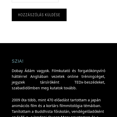
SZIA!
Dobay Ádám vagyok. Filmkutató és forgatókönyvíró
háttérrel Angliában vezetek online tréningcéget,
jegyzek társíróként TEDx-beszédeket,
szabadidőmben meg kutatok tovább.
2009 óta több, mint 470 előadást tartottam a japán
animációs film és a kortárs filmmitológia témáiban.
Tanítottam a Buddhista főiskolán, vendégelőadóként