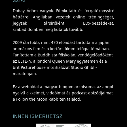
SZIA!
Dobay Ádám vagyok. Filmkutató és forgatókönyvíró
háttérrel Angliában vezetek online tréningcéget,
jegyzek társíróként TEDx-beszédeket,
szabadidőmben meg kutatok tovább.
2009 óta több, mint 470 előadást tartottam a japán
animációs film és a kortárs filmmitológia témáiban.
Tanítottam a Buddhista főiskolán, vendégelőadóként
az ELTE-n, a londoni Queen Mary egyetemen és a
brit Picturehouse mozihálózat Studio Ghibli-
maratonjain.
Ez a weboldal a magyar blogom archívuma, az angol
nyelvű cikkeimet, videóimat és podcast-epizódjaimat
a
Follow the Moon Rabbit
en találod.
INNEN ISMERHETSZ