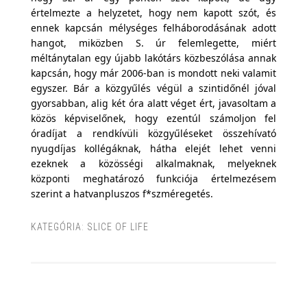
értelmezte a helyzetet, hogy nem kapott szót, és
ennek kapcsán mélységes felháborodásának adott
hangot, miközben S. úr felemlegette, miért
méltánytalan egy újabb lakótárs közbeszólása annak
kapcsán, hogy már 2006-ban is mondott neki valamit
egyszer. Bár a közgyűlés végül a szintidőnél jóval
gyorsabban, alig két óra alatt véget ért, javasoltam a
közös képviselőnek, hogy ezentúl számoljon fel
óradíjat a rendkívüli közgyűléseket összehívató
nyugdíjas kollégáknak, hátha elejét lehet venni
ezeknek a közösségi alkalmaknak, melyeknek
központi meghatározó funkciója értelmezésem
szerint a hatvanpluszos f*szméregetés.
KATEGÓRIA:
SLICE OF LIFE