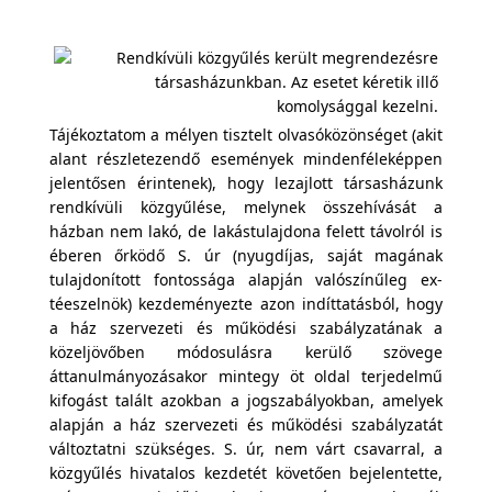
Tájékoztatom a mélyen tisztelt olvasóközönséget (akit
alant részletezendő események mindenféleképpen
jelentősen érintenek), hogy lezajlott társasházunk
rendkívüli közgyűlése, melynek összehívását a
házban nem lakó, de lakástulajdona felett távolról is
éberen őrködő S. úr (nyugdíjas, saját magának
tulajdonított fontossága alapján valószínűleg ex-
téeszelnök) kezdeményezte azon indíttatásból, hogy
a ház szervezeti és működési szabályzatának a
közeljövőben módosulásra kerülő szövege
áttanulmányozásakor mintegy öt oldal terjedelmű
kifogást talált azokban a jogszabályokban, amelyek
alapján a ház szervezeti és működési szabályzatát
változtatni szükséges. S. úr, nem várt csavarral, a
közgyűlés hivatalos kezdetét követően bejelentette,