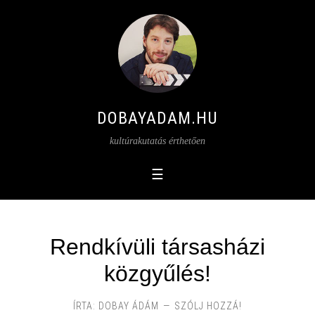
DOBAYADAM.HU
kultúrakutatás érthetően
Rendkívüli társasházi
közgyűlés!
ÍRTA:
DOBAY ÁDÁM
SZÓLJ HOZZÁ!