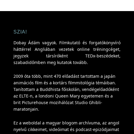
SZIA!
Dobay Ádám vagyok. Filmkutató és forgatókönyvíró
háttérrel Angliában vezetek online tréningcéget,
jegyzek társíróként TEDx-beszédeket,
szabadidőmben meg kutatok tovább.
2009 óta több, mint 470 előadást tartottam a japán
animációs film és a kortárs filmmitológia témáiban.
Tanítottam a Buddhista főiskolán, vendégelőadóként
az ELTE-n, a londoni Queen Mary egyetemen és a
brit Picturehouse mozihálózat Studio Ghibli-
maratonjain.
Ez a weboldal a magyar blogom archívuma, az angol
nyelvű cikkeimet, videóimat és podcast-epizódjaimat