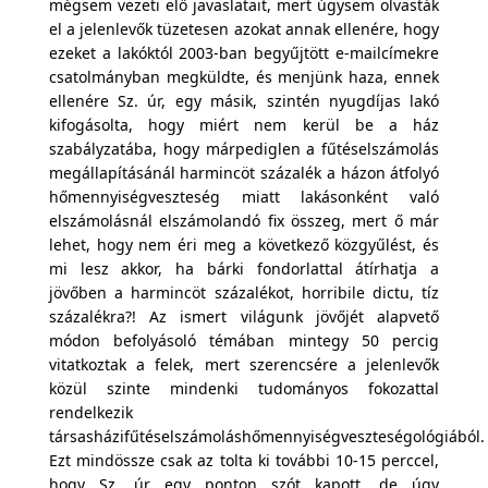
mégsem vezeti elő javaslatait, mert úgysem olvasták
el a jelenlevők tüzetesen azokat annak ellenére, hogy
ezeket a lakóktól 2003-ban begyűjtött e-mailcímekre
csatolmányban megküldte, és menjünk haza, ennek
ellenére Sz. úr, egy másik, szintén nyugdíjas lakó
kifogásolta, hogy miért nem kerül be a ház
szabályzatába, hogy márpediglen a fűtéselszámolás
megállapításánál harmincöt százalék a házon átfolyó
hőmennyiségveszteség miatt lakásonként való
elszámolásnál elszámolandó fix összeg, mert ő már
lehet, hogy nem éri meg a következő közgyűlést, és
mi lesz akkor, ha bárki fondorlattal átírhatja a
jövőben a harmincöt százalékot, horribile dictu, tíz
százalékra?! Az ismert világunk jövőjét alapvető
módon befolyásoló témában mintegy 50 percig
vitatkoztak a felek, mert szerencsére a jelenlevők
közül szinte mindenki tudományos fokozattal
rendelkezik
társasházifűtéselszámoláshőmennyiségveszteségológiából.
Ezt mindössze csak az tolta ki további 10-15 perccel,
hogy Sz. úr egy ponton szót kapott, de úgy