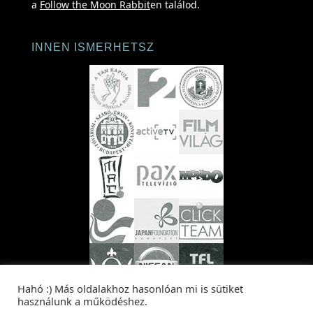
a
Follow the Moon Rabbit
en találod.
INNEN ISMERHETSZ
Hahó :) Más oldalakhoz hasonlóan mi is sütiket
használunk a működéshez.