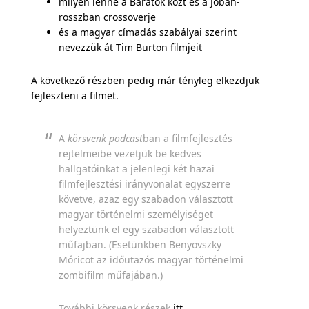
milyen lenne a Barátok közt és a Jóban-
rosszban crossoverje
és a magyar címadás szabályai szerint
nevezzük át Tim Burton filmjeit
A következő részben pedig már tényleg elkezdjük
fejleszteni a filmet.
A
körsvenk podcast
ban a filmfejlesztés
rejtelmeibe vezetjük be kedves
hallgatóinkat a jelenlegi két hazai
filmfejlesztési irányvonalat egyszerre
követve, azaz egy szabadon választott
magyar történelmi személyiséget
helyeztünk el egy szabadon választott
műfajban. (Esetünkben Benyovszky
Móricot az időutazós magyar történelmi
zombifilm műfajában.)
További körsvenk részek
itt
.