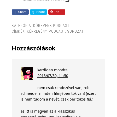
Share
Share
Pin
KATEGÓRIA:
KÖRSVENK PODCAST
CÍMKÉK:
KÉPREGÉNY
,
PODCAST
,
SOROZAT
Hozzászólások
kardigan
mondta
2013/07/30, 11:50
nem csak rendezővel van, rob
schneider minden filmjében tök van! (ezért
is nem tudom a nevét, csak per tökös fiú.)
és itt is megvan az a klasszikus
podcastélmény, amikor ordítok a a