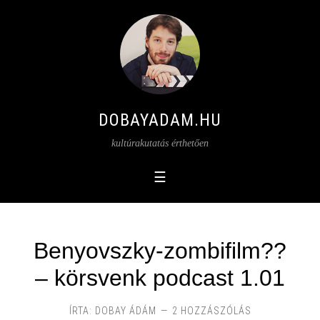
DOBAYADAM.HU
kultúrakutatás érthetően
Benyovszky-zombifilm??
– körsvenk podcast 1.01
ÍRTA:
DOBAY ÁDÁM
2 HOZZÁSZÓLÁS