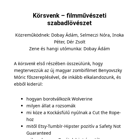
Körsvenk – filmművészeti
szabadlövészet
Közreműködnek: Dobay Ádám, Selmeczi Nóra, Inoka
Péter, Dér Zsolt
Zene és hangi utómunka: Dobay Ádám
A
körsvenk
első részében összeülünk, hogy
megtervezzük az új magyar zombifilmet Benyovszky
Móric főszereplésével, de inkább elkalandozunk, és
ebből kiderül:
hogyan borotválkozik Wolverine
milyen állat a rozsomák
mi köze a Kockásfülű nyúlnak a Cut the Rope-
hoz
mitől Etsy-Tumblr-Hipster pozitív a Safety Not
Guaranteed