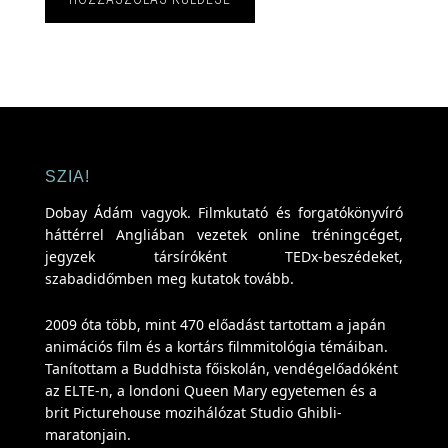
SZIA!
Dobay Ádám vagyok. Filmkutató és forgatókönyvíró
háttérrel Angliában vezetek online tréningcéget,
jegyzek társíróként TEDx-beszédeket,
szabadidőmben meg kutatok tovább.
2009 óta több, mint 470 előadást tartottam a japán
animációs film és a kortárs filmmitológia témáiban.
Tanítottam a Buddhista főiskolán, vendégelőadóként
az ELTE-n, a londoni Queen Mary egyetemen és a
brit Picturehouse mozihálózat Studio Ghibli-
maratonjain.